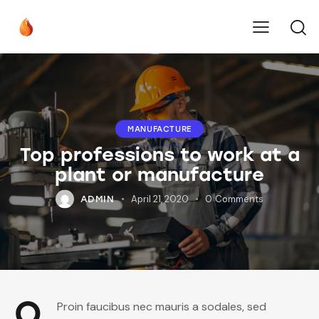
MANUFACTURE
Top professions to work at a
plant or manufacture
April 21, 2020
0
Comments
ADMIN
Q
Proin faucibus nec mauris a sodales, sed