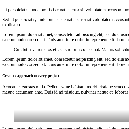
Ut perspiciatis, unde omnis iste natus error sit voluptatem accusantium
Sed ut perspiciatis, unde omnis iste natus error sit voluptatem accusan
explicabo.
Lorem ipsum dolor sit amet, consectetur adipisicing elit, sed do eiusm
ea commodo consequat. Duis aute irure dolor in reprehenderit. Lorem i
Curabitur varius eros et lacus rutrum consequat. Mauris sollicit
Lorem ipsum dolor sit amet, consectetur adipisicing elit, sed do eiusm
ea commodo consequat. Duis aute irure dolor in reprehenderit. Lorem i
Creative approach to every project
Aenean et egestas nulla. Pellentesque habitant morbi tristique senectus
magna accumsan ante. Duis id mi tristique, pulvinar neque at, lobortis 
Lorem ipsum dolor sit amet, consectetur adipisicing elit, sed do eiusm