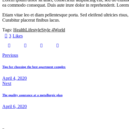
ea commodo consequat. Duis aute irure dolor in reprehenderit. Lorem i
Etiam vitae leo et diam pellentesque porta. Sed eleifend ultricies ri
Curabitur placerat finibus lacus.
Tags:
Health
Lifestyle
Style 4
World
3
Likes
Post
Previous
navigation
Tips for choosing the best apartment complex
April 4, 2020
Next
The quality assurance at a metallurgic plan
April 6, 2020