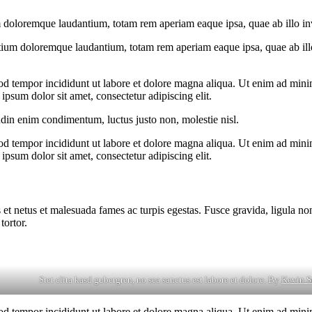
 doloremque laudantium, totam rem aperiam eaque ipsa, quae ab illo inven
tium doloremque laudantium, totam rem aperiam eaque ipsa, quae ab illo i
od tempor incididunt ut labore et dolore magna aliqua. Ut enim ad minim
psum dolor sit amet, consectetur adipiscing elit.
udin enim condimentum, luctus justo non, molestie nisl.
od tempor incididunt ut labore et dolore magna aliqua. Ut enim ad minim
psum dolor sit amet, consectetur adipiscing elit.
 et netus et malesuada fames ac turpis egestas. Fusce gravida, ligula non 
tortor.
Stet clita kasd gubergren, no sea sanctus est labore et dolore. By
Kevin S
od tempor incididunt ut labore et dolore magna aliqua. Ut enim ad minim