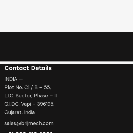
navigation
Contact Details
INDIA —
Plot No. C1 / B – 55,
L.I.C. Sector, Phase – II,
G.I.D.C, Vapi – 396195,
Gujarat, India
sales@brijmech.com