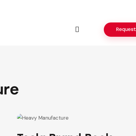
Request
ure