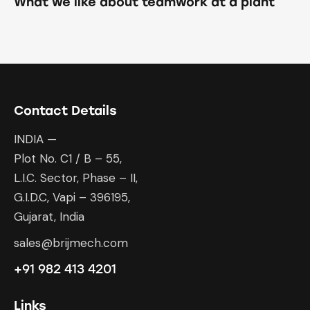
What we like about teamwork at a plant
Contact Details
INDIA —
Plot No. C1 / B – 55,
L.I.C. Sector, Phase – II,
G.I.D.C, Vapi – 396195,
Gujarat, India
sales@brijmech.com
+91 982 413 4201
Links