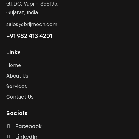
G.I.D.C, Vapi – 396195,
Gujarat, India
sales@brijmech.com
+91 982 413 4201
Links
Home
About Us
Services
Contact Us
Socials
Facebook
LinkedIn