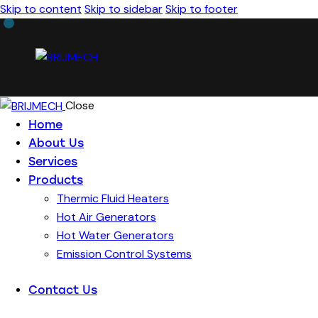
Skip to content
Skip to sidebar
Skip to footer
Close
Home
About Us
Services
Products
Thermic Fluid Heaters
Hot Air Generators
Hot Water Generators
Emission Control Systems
Contact Us