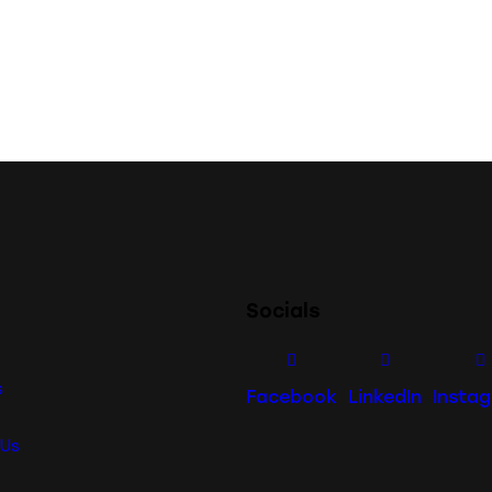
Socials
s
Facebook
LinkedIn
Insta
 Us