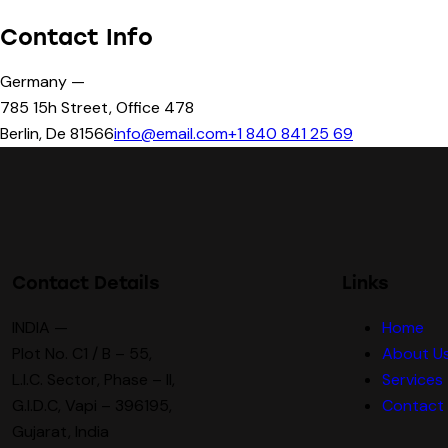
Contact Info
Germany —
785 15h Street, Office 478
Berlin, De 81566
info@email.com
+1 840 841 25 69
Contact Details
Links
INDIA —
Home
Plot No. C1 / B – 55,
About U
L.I.C. Sector, Phase – II,
Services
G.I.D.C, Vapi – 396195,
Contact
Gujarat, India