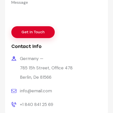
Contact Info
Germany —
785 15h Street, Office 478
Berlin, De 81566
info@email.com
+1 840 841 25 69