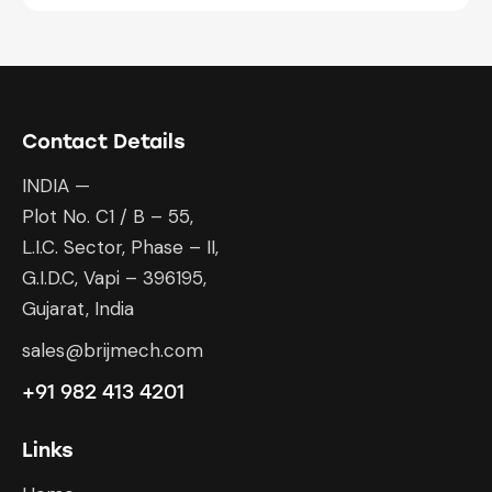
Contact Details
INDIA —
Plot No. C1 / B – 55,
L.I.C. Sector, Phase – II,
G.I.D.C, Vapi – 396195,
Gujarat, India
sales@brijmech.com
+91 982 413 4201
Links